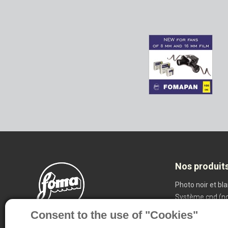
Nos produit
Photo noir et bl
Système cnd (nd
Radiodiagnostic
Consent to the use of "Cookies"
Produits spécia