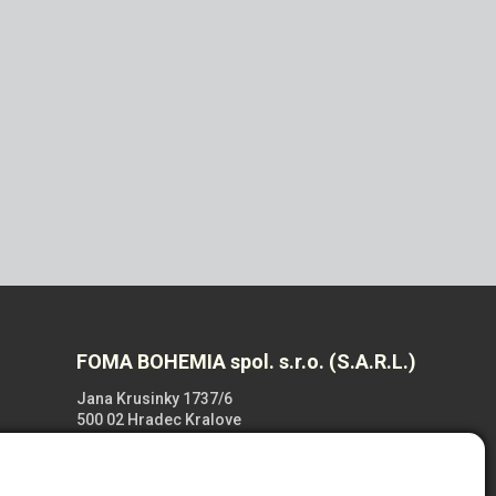
FOMA BOHEMIA spol. s.r.o. (S.A.R.L.)
Jana Krusinky 1737/6
500 02 Hradec Kralove
République tchéque