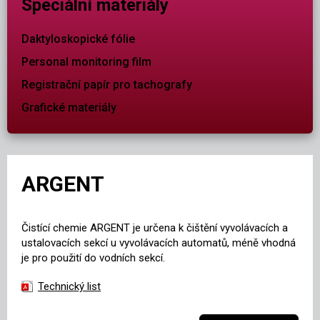
Speciální materiály
Daktyloskopické fólie
Personal monitoring film
Registrační papír pro tachografy
Grafické materiály
ARGENT
Čistící chemie ARGENT je určena k čištění vyvolávacích a
ustalovacích sekcí u vyvolávacích automatů, méně vhodná
je pro použití do vodních sekcí.
Technický list