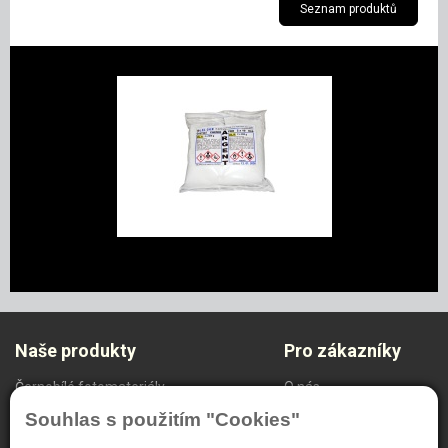
Seznam produktů
Naše produkty
Pro zákazníky
Černobílé fotomateriály
O nás
Radiodiagnostika
Ochrana oznamovatelů
Souhlas s použitím "Cookies"
NDT Systém
Nastavení soukromí