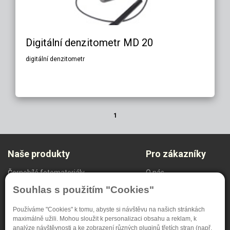
Digitální denzitometr MD 20
digitální denzitometr
1
Naše produkty
Pro zákazníky
Černobílé fotomateriály
O nás
Radiodiagnostika
Ochrana oznamovatelů
Souhlas s použitím "Cookies"
NDT Systém
Nastavení soukromí
Speciální materiály
Používáme "Cookies" k tomu, abyste si návštěvu na našich stránkách
maximálně užili. Mohou sloužit k personalizaci obsahu a reklam, k
analýze návštěvnosti a ke zobrazení různých pluginů třetích stran (např.