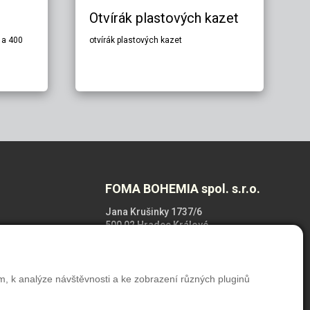
Otvírák plastových kazet
 a 400
otvírák plastových kazet
FOMA BOHEMIA spol. s.r.o.
Jana Krušinky 1737/6
500 02 Hradec Králové
Česká republika
+420 495 733 111
m, k analýze návštěvnosti a ke zobrazení různých pluginů
foma@foma.cz