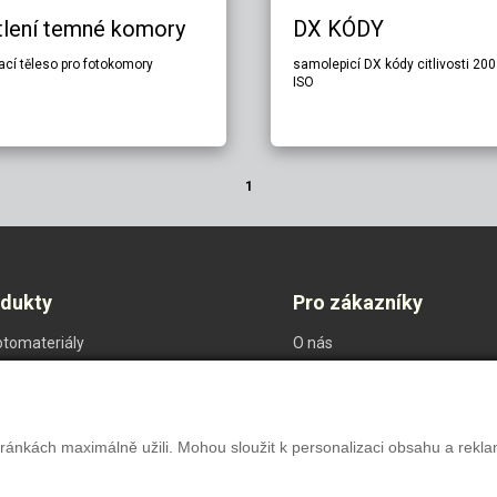
tlení temné komory
DX KÓDY
ací těleso pro fotokomory
samolepicí DX kódy citlivosti 200
ISO
1
odukty
Pro zákazníky
otomateriály
O nás
ostika
Ochrana oznamovatelů
m
Nastavení soukromí
ateriály
ránkách maximálně užili. Mohou sloužit k personalizaci obsahu a rekla