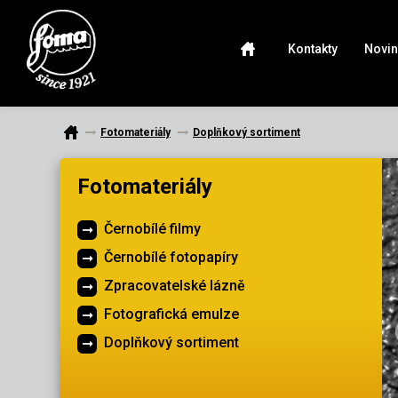
Kontakty
Novin
Fotomateriály
Doplňkový sortiment
Fotomateriály
Černobílé filmy
Černobílé fotopapíry
Zpracovatelské lázně
Fotografická emulze
Doplňkový sortiment