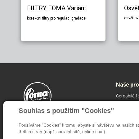
FILTRY FOMA Variant
Osvě
osvětlov
korekční filtry pro regulaci gradace
Naše pr
Černobílé f
Radiodiagn
Souhlas s použitím "Cookies"
NDT Systé
Speciální m
Používáme "Cookies" k tomu, abyste si návštěvu na našich st
třetích stran (např. socialní sítě, online chat).