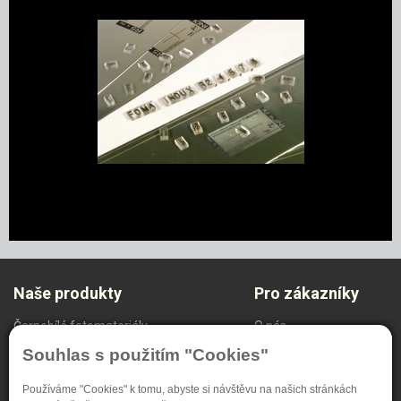
Naše produkty
Pro zákazníky
Černobílé fotomateriály
O nás
Radiodiagnostika
Ochrana oznamovatelů
Souhlas s použitím "Cookies"
NDT Systém
Nastavení soukromí
Speciální materiály
Používáme "Cookies" k tomu, abyste si návštěvu na našich stránkách