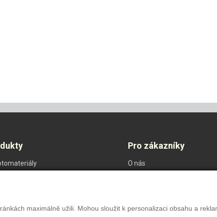
odukty
Pro zákazníky
otomateriály
O nás
ostika
Ochrana oznamovatelů
m
Nastavení soukromí
ateriály
ránkách maximálně užili. Mohou sloužit k personalizaci obsahu a rekla