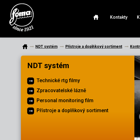
Kontakty
K
NDT systém
Přístroje a doplňkový sortiment
Kontr
NDT systém
Technické rtg filmy
Zpracovatelské lázně
Personal monitoring film
Přístroje a doplňkový sortiment