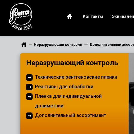
Контакты
Эквивален
Неразрушающий контроль
Дополнительный ассор
Неразрушающий контроль
Технические рентгеновские пленки
Реактивы для обработки
Пленка для индивидуальной
дозиметрии
Дополнительный ассортимент