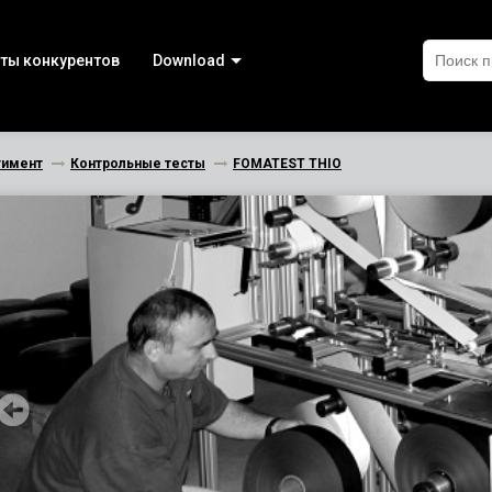
ты конкурентов
Download
тимент
Контрольные тесты
FOMATEST THIO