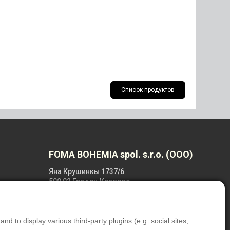
Список продуктов
FOMA BOHEMIA spol. s.r.o. (OOO)
Яна Крушинкы 1737/6
500 02 Градец Кралове
Чешская Республика
+420 495 733 111
d to display various third-party plugins (e.g. social sites,
foma@foma.cz