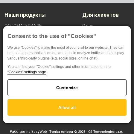
Наши продукты
Для клиентов
ФОТОМАТЕРИАЛЫ
O нас
НЕРАЗРУШАЮЩИЙ КОНТРОЛЬ
Настройки приватности
Consent to the use of "Cookies"
МЕДИЦИНСКИЕ МАТЕРИАЛЫ
СПЕЦИАЛЬНАЯ ПРОДУКЦИЯ
We use "Cookies" to make the most of your visit to our website. They can
be used to personalize content and ads, to analyze traffic, and to display
FOMA BOHEMIA spol. s.r.o. (OOO)
various third-party plugins (e.g. social sites, online chat).
You can find your "Cookie" settings and other information on the
Яна Крушинкы 1737/6
“Cookies” settings page
500 02 Градец Кралове
Чешская Республика
Customize
+420 495 733 111
foma@foma.cz
Allow all
Работает на
EasyWeb
|
Tvorba eshopu
© 2026 - CS Technologies s.r.o.