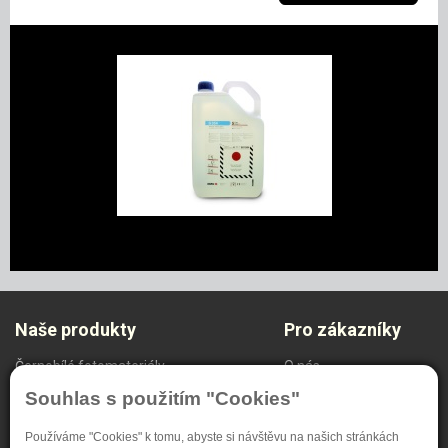
Naše produkty
Pro zákazníky
Černobílé fotomateriály
O nás
Radiodiagnostika
Ochrana oznamovatelů
Souhlas s použitím "Cookies"
NDT Systém
Nastavení soukromí
Speciální materiály
Používáme "Cookies" k tomu, abyste si návštěvu na našich stránkách