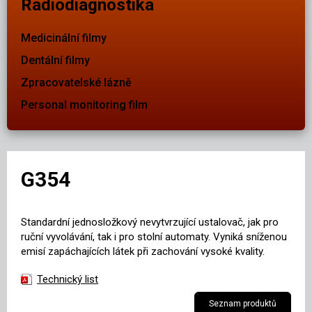
Radiodiagnostika
Medicinální filmy
Dentální filmy
Zpracovatelské lázně
Personal monitoring film
G354
Standardní jednosložkový nevytvrzující ustalovač, jak pro
ruční vyvolávání, tak i pro stolní automaty. Vyniká sníženou
emisí zapáchajících látek při zachování vysoké kvality.
Technický list
Seznam produktů