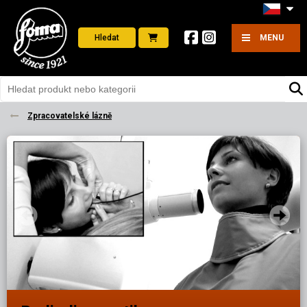
Hledat
MENU
Zpracovatelské lázně