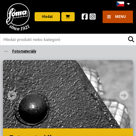
Hledat
MENU
Fotomateriály