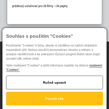
práškový ustalovač pro čb filmy i čb papíry
1
2
>
>>|
Souhlas s použitím "Cookies"
Používáme "Cookies" k tomu, abyste si návštěvu na našich stránkách
maximálně užili. Mohou sloužit k personalizaci obsahu a reklam, k
Naše produkty
Pro zákazníky
analýze návštěvnosti a ke zobrazení různých pluginů třetích stran (např.
socialní sítě, online chat).
Černobílé fotomateriály
O nás
Vaše nastavení "Cookies" a další informace najdete na stránce
nastavení
Radiodiagnostika
Ochrana oznamovatelů
"Cookies".
NDT Systém
Nastavení soukromí
Speciální materiály
Ručně upravit
FOMA BOHEMIA spol. s.r.o.
Jana Krušinky 1737/6
Povolit vše
500 02 Hradec Králové
Česká republika