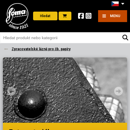
Hledat
MENU
Zpracovatelské lázně pro čb. papíry