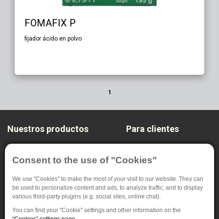
FOMAFIX P
fijador ácido en polvo
1
Nuestros productos
Para clientes
Materiales fotográficos
Sobre nosotros
Sistema de end
Configuración de privacidad
Consent to the use of "Cookies"
Radiodiagnóstico
We use "Cookies" to make the most of your visit to our website. They can
Materiales especiales
be used to personalize content and ads, to analyze traffic, and to display
various third-party plugins (e.g. social sites, online chat).
FOMA BOHEMIA spol. s.r.o. (S.R.L.)
You can find your "Cookie" settings and other information on the
Jana Krusinky 1737/6